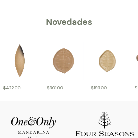
Novedades
$422.00
$301.00
$193.00
$