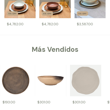
5
%
OFF
5
%
OFF
5
%
OFF
$4,782.00
$4,782.00
$3,587.00
Más Vendidos
$193.00
$301.00
$301.00
$