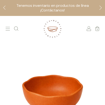
Tenemos inventario en productos de línea
¡Contáctanos!
0