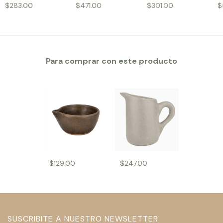
$283.00
$471.00
$301.00
$
Para comprar con este producto
$129.00
$247.00
SUSCRIBITE A NUESTRO NEWSLETTER